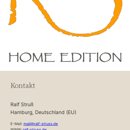
Kontakt
Ralf Struß
Hamburg, Deutschland (EU)
E-Mail:
mail@ralf-struss.de
WWW:
ralf-struss.de