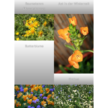
Baumstamm
Ast in der Winterzeit
Elbwanderweg
Butterblume
Krokus